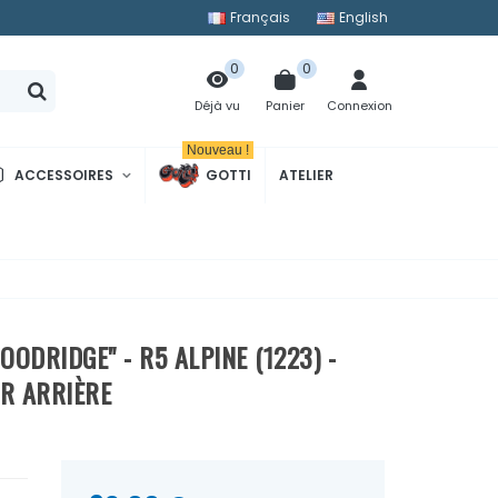
Français
English
0
0
Panier
Connexion
Déjà vu
Nouveau !
ACCESSOIRES
GOTTI
ATELIER
OODRIDGE" - R5 ALPINE (1223) -
UR ARRIÈRE