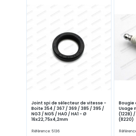
Joint spi de sélecteur de vitesse -
Bougie 
Boite 354 / 367 / 369 / 385 / 395 /
Usage n
NG3 / NG5 / HA0 / HA1 - Ø
(122B) /
16x22,75x4,2mm
(8220)
Référence: 5136
Référenc