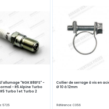
d'allumage "NGK B8EFS" -
Collier de serrage à vis en aci
ormal - R5 Alpine Turbo
Ø 10 à 12mm
 R5 Turbo 1 et Turbo 2
e: 5725
Référence: C056