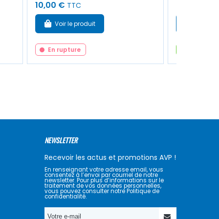
10,00 €
44,00 €
TTC
T
Voir le produit
Ajouter
En rupture
En stock
NEWSLETTER
Recevoir les actus et promotions AVP !
En renseignant votre adresse email, vous
consentez à l’envoi par courriel de notre
newsletter. Pour plus d’informations sur le
traitement de vos données personnelles,
vous pouvez consulter notre Politique de
confidentialité.