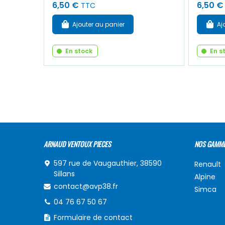
6,50 €
6,50 €
TTC
Ajouter au panier
Aj
En stock
En s
ARNAUD VENTOUX PIECES
NOS GAMM
597 rue de Vaugauthier, 38590
Renault
Sillans
Alpine
contact@avp38.fr
Simca
04 76 67 50 67
Formulaire de contact