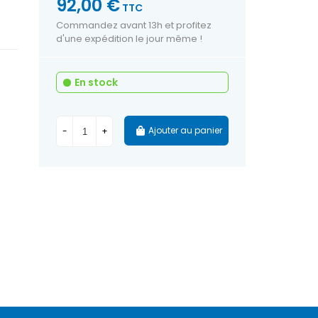
92,00 €
TTC
Commandez avant 13h et profitez
d'une expédition le jour même !
En stock
Ajouter au panier
-
+