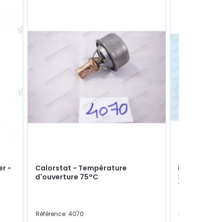
er -
Calorstat - Température
Maitre cyli
d'ouverture 75°C
3 sorties en
7701348206
Référence: 4070
Référence: 54