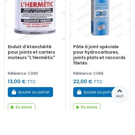
Enduit d'étanchéité
Pâte à joint spéciale
pour joints et carters
pour hydrocarbures,
moteurs "L'Hermétic"
joints plats et raccords
filetés
Référence: C090
Référence: C089
13,00 €
22,00 €
TTC
TTC
Ajouter au panier
Ajouter au panier
HAUT
En stock
En stock