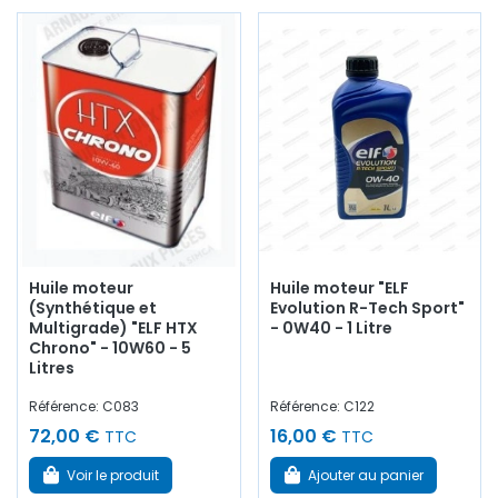
Huile moteur
Huile moteur "ELF
(Synthétique et
Evolution R-Tech Sport"
Multigrade) "ELF HTX
- 0W40 - 1 Litre
Chrono" - 10W60 - 5
Litres
Référence: C083
Référence: C122
72,00 €
16,00 €
TTC
TTC
Voir le produit
Ajouter au panier