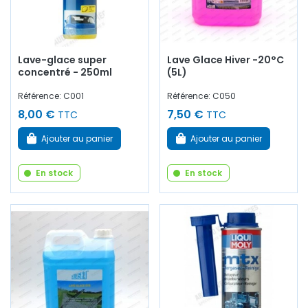
Lave-glace super
Lave Glace Hiver -20°C
concentré - 250ml
(5L)
Référence: C001
Référence: C050
8,00 €
7,50 €
TTC
TTC
Ajouter au panier
Ajouter au panier
En stock
En stock