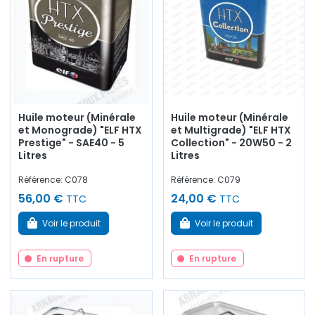
Huile moteur (Minérale
Huile moteur (Minérale
et Monograde) "ELF HTX
et Multigrade) "ELF HTX
Prestige" - SAE40 - 5
Collection" - 20W50 - 2
Litres
Litres
Référence: C078
Référence: C079
56,00 €
24,00 €
TTC
TTC
Voir le produit
Voir le produit
En rupture
En rupture