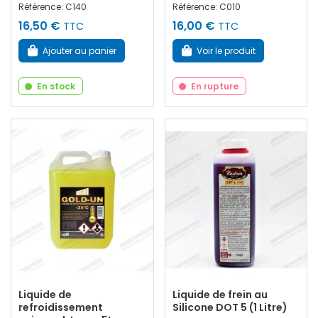
Référence: C140
Référence: C010
16,50 €
16,00 €
TTC
TTC
Ajouter au panier
Voir le produit
En stock
En rupture
Liquide de
Liquide de frein au
refroidissement
Silicone DOT 5 (1 Litre)