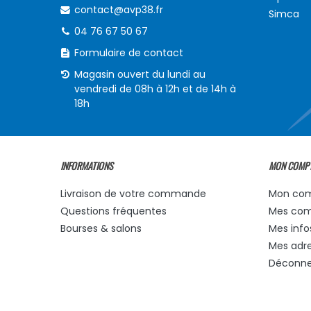
contact@avp38.fr
Simca
04 76 67 50 67
Formulaire de contact
Magasin ouvert du lundi au
vendredi de 08h à 12h et de 14h à
18h
INFORMATIONS
MON COMP
Livraison de votre commande
Mon co
Questions fréquentes
Mes co
Bourses & salons
Mes info
Mes adr
Déconne