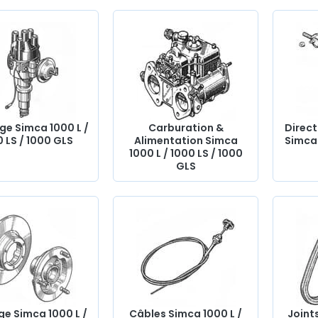
nous
 1000
de
ge Simca 1000 L /
Carburation &
Direct
 LS / 1000 GLS
Alimentation Simca
Simca 
1000 L / 1000 LS / 1000
GLS
ge Simca 1000 L /
Câbles Simca 1000 L /
Joint