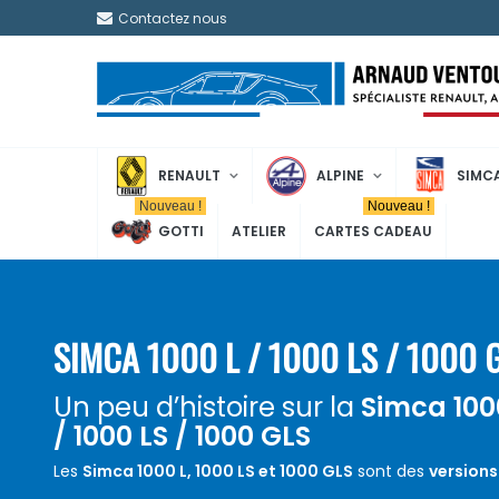
Contactez nous
RENAULT
ALPINE
SIMC
Nouveau !
Nouveau !
GOTTI
ATELIER
CARTES CADEAU
SIMCA 1000 L / 1000 LS / 1000 
Un peu d’histoire sur la
Simca 100
/ 1000 LS / 1000 GLS
Les
Simca 1000 L, 1000 LS et 1000 GLS
sont des
versions
populaire Simca 1000
, produites dans les années 1960 et