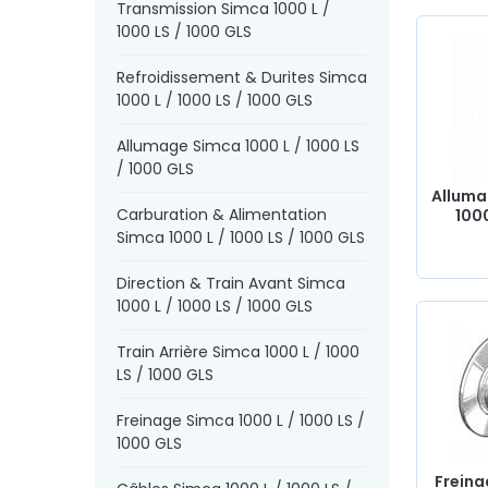
Transmission Simca 1000 L /
pièces électriques…
Chez AVP Arnaud Ventoux Pièces
, 
1000 LS / 1000 GLS
avons tout ce qu’il vous faut pour
restaurer
votre
Simca
L / 1000 LS / 1000 GLS
ancienne avec des
composants 
Refroidissement & Durites Simca
qualité.
1000 L / 1000 LS / 1000 GLS
Allumage Simca 1000 L / 1000 LS
/ 1000 GLS
Alluma
Carburation & Alimentation
1000
Simca 1000 L / 1000 LS / 1000 GLS
Direction & Train Avant Simca
1000 L / 1000 LS / 1000 GLS
Train Arrière Simca 1000 L / 1000
LS / 1000 GLS
Freinage Simca 1000 L / 1000 LS /
1000 GLS
Freina