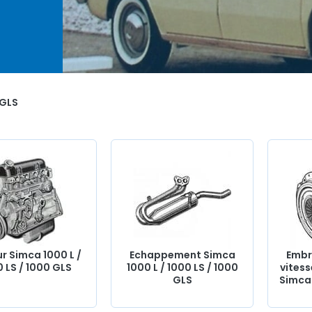
que,
 Luxe
des
chant
 GLS
n
nne
e de
cteur,
r Simca 1000 L /
Echappement Simca
Embr
rain
 LS / 1000 GLS
1000 L / 1000 LS / 1000
vites
tion,
GLS
Simca 
s de