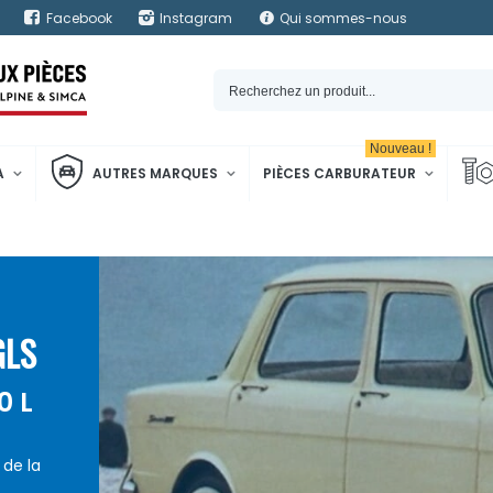
Facebook
Instagram
Qui sommes-nous
Nouveau !
A
AUTRES MARQUES
PIÈCES CARBURATEUR
GLS
0 L
de la
 1970.