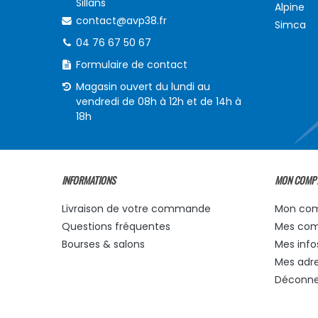
Sillans
Alpine
contact@avp38.fr
Simca
04 76 67 50 67
Formulaire de contact
Magasin ouvert du lundi au
vendredi de 08h à 12h et de 14h à
18h
INFORMATIONS
MON COMP
Livraison de votre commande
Mon co
Questions fréquentes
Mes co
Bourses & salons
Mes info
Mes adr
Déconne