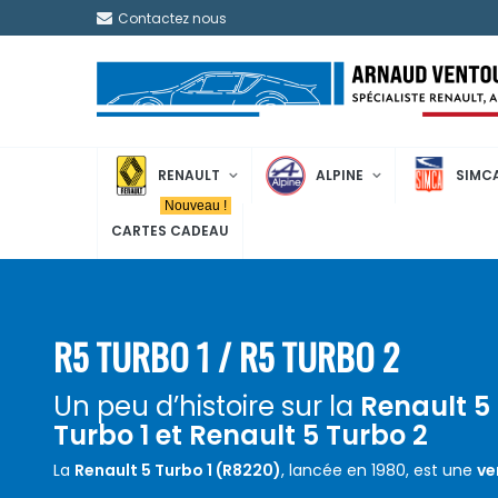
Contactez nous
RENAULT
ALPINE
SIMC
Nouveau !
CARTES CADEAU
R5 TURBO 1 / R5 TURBO 2
Un peu d’histoire sur la
Renault 5
Turbo 1 et Renault 5 Turbo 2
La
Renault 5 Turbo 1 (R8220)
, lancée en 1980, est une
ve
sportive
de la
Renault 5
avec un
moteur turbo
monté à