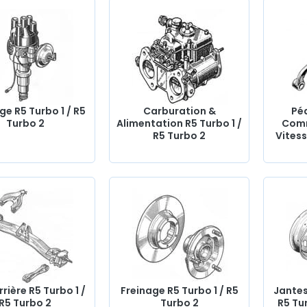
ant,
e
ule
,
ièces
,
R5
ts de
e R5 Turbo 1 / R5
Carburation &
Péd
Turbo 2
Alimentation R5 Turbo 1 /
Comm
R5 Turbo 2
Vitess
rrière R5 Turbo 1 /
Freinage R5 Turbo 1 / R5
Jante
R5 Turbo 2
Turbo 2
R5 Tur