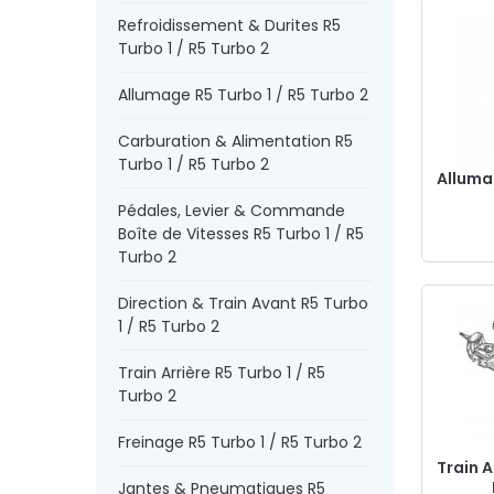
à eau
, radiateur, allumeur, rotule de direction et train av
Refroidissement & Durites R5
Train arrière, amortisseur, freinage, Disque de frein, durit
Turbo 1 / R5 Turbo 2
Aviation, jantes et pneus, câble, joints caoutchoucs,
accessoire carrosserie
, pièces châssis, cuvelage,
ampo
Allumage R5 Turbo 1 / R5 Turbo 2
phares, pièces électriques…
Chez AVP Arnaud Ventoux P
nous avons tout ce qu’il vous faut pour
restaurer
votre
Carburation & Alimentation R5
Turbo 1 ou R5 Turbo 2
de collection avec des
composan
Turbo 1 / R5 Turbo 2
qualité
.
Allumag
Pédales, Levier & Commande
Boîte de Vitesses R5 Turbo 1 / R5
Turbo 2
Direction & Train Avant R5 Turbo
1 / R5 Turbo 2
Train Arrière R5 Turbo 1 / R5
Turbo 2
Freinage R5 Turbo 1 / R5 Turbo 2
Train A
Jantes & Pneumatiques R5