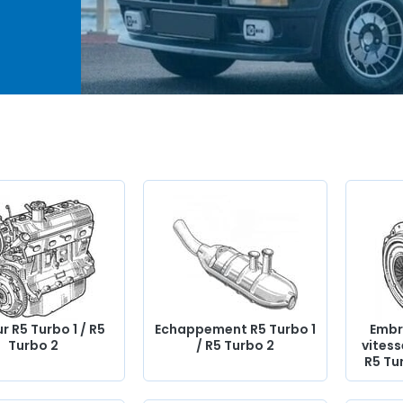
es
La
ersion
itions
dans
s
ces
 et
on
o 1
 R5 Turbo 1 / R5
Echappement R5 Turbo 1
Embr
Turbo 2
/ R5 Turbo 2
vites
e de
R5 Tur
ompe