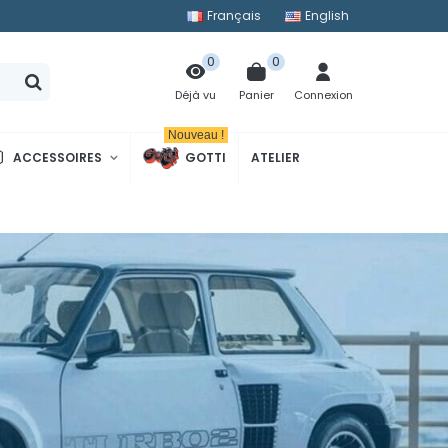
Français
English
0
0
Panier
Connexion
Déjà vu
Nouveau !
ACCESSOIRES
GOTTI
ATELIER