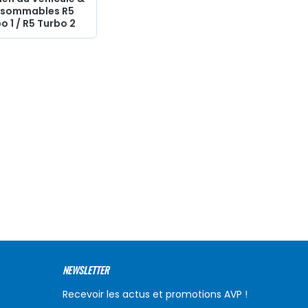
sommables R5
o 1 / R5 Turbo 2
NEWSLETTER
Recevoir les actus et promotions AVP !