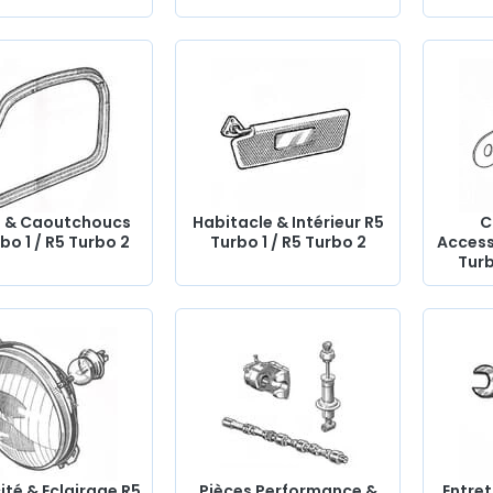
s & Caoutchoucs
Habitacle & Intérieur R5
C
bo 1 / R5 Turbo 2
Turbo 1 / R5 Turbo 2
Access
Turb
cité & Eclairage R5
Pièces Performance &
Entret