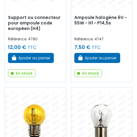
Support ou connecteur
Ampoule halogène 6V -
pour ampoule code
55W - H1 - P14,5s
européen (H4)
Référence: 4780
Référence: 4747
12,00 €
7,50 €
TTC
TTC
Ajouter au panier
Ajouter au panier
En stock
En stock