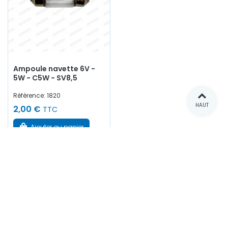
Ampoule navette 6V -
5W - C5W - SV8,5
Référence: 1820
HAUT
2,00 €
TTC
Ajouter au panier
En stock
Affichage 1-17 de 17 article(s)