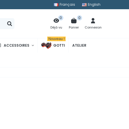
Français
English
0
0
Panier
Connexion
Déjà vu
Nouveau !
ACCESSOIRES
GOTTI
ATELIER