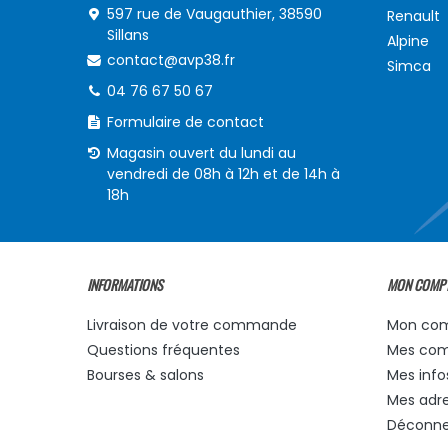
597 rue de Vaugauthier, 38590
Renault
Sillans
Alpine
contact@avp38.fr
Simca
04 76 67 50 67
Formulaire de contact
Magasin ouvert du lundi au
vendredi de 08h à 12h et de 14h à
18h
INFORMATIONS
MON COMP
Livraison de votre commande
Mon co
Questions fréquentes
Mes co
Bourses & salons
Mes info
Mes adr
Déconne