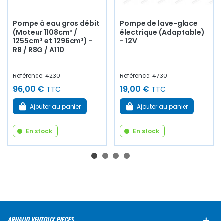
Pompe à eau gros débit
Pompe de lave-glace
(Moteur 1108cm³ /
électrique (Adaptable)
1255cm³ et 1296cm³) -
- 12V
R8 / R8G / A110
Référence: 4230
Référence: 4730
96,00 €
19,00 €
TTC
TTC
Ajouter au panier
Ajouter au panier
En stock
En stock
ARNAUD VENTOUX PIECES