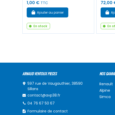
1,00 €
72,00 
TTC
Ajouter au panier
Aj
En stock
En s
ARNAUD VENTOUX PIECES
NOS GAMM
597 rue de Vaugauthier, 38590
Renault
Sillans
Alpine
contact@avp38.fr
Simca
04 76 67 50 67
Formulaire de contact