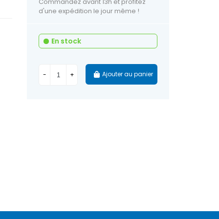
Commandez avant 13h et profitez
d'une expédition le jour même !
En stock
Ajouter au panier
-
+