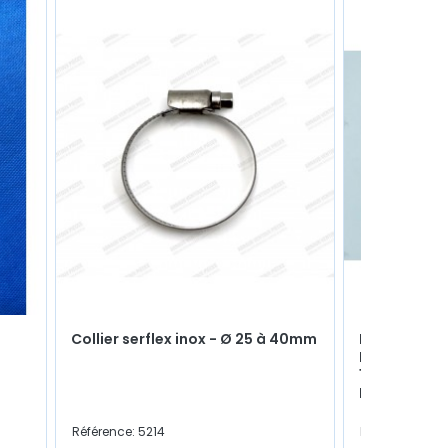
Collier serflex inox - Ø 25 à 40mm
Rotule Infé
M12x125 - C
14.5mm) - R4
R5 (Tous mo
Référence: 5214
Référence: 531