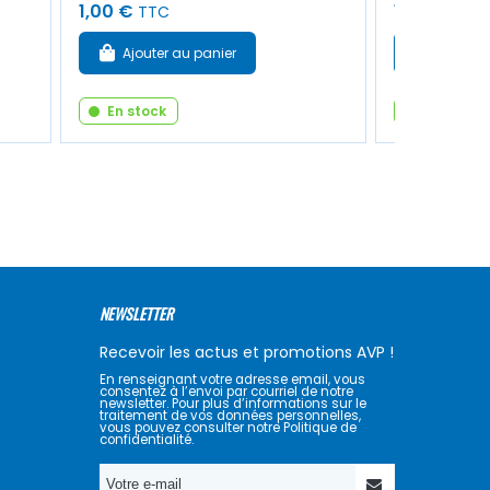
1,00 €
11,50 €
TTC
TTC
Ajouter au panier
Ajouter
En stock
En stock
NEWSLETTER
Recevoir les actus et promotions AVP !
En renseignant votre adresse email, vous
consentez à l’envoi par courriel de notre
newsletter. Pour plus d’informations sur le
traitement de vos données personnelles,
vous pouvez consulter notre Politique de
confidentialité.