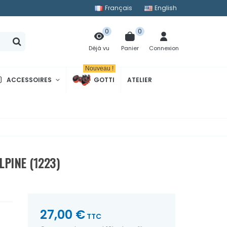
Français
English
0
0
Panier
Connexion
Déjà vu
Nouveau !
ACCESSOIRES
GOTTI
ATELIER
LPINE (1223)
27,00 €
TTC