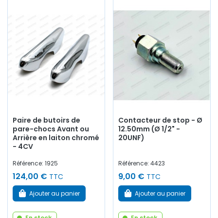
Paire de butoirs de
Contacteur de stop - Ø
pare-chocs Avant ou
12.50mm (Ø 1/2" -
Arrière en laiton chromé
20UNF)
- 4CV
Référence: 1925
Référence: 4423
124,00 €
9,00 €
TTC
TTC
Ajouter au panier
Ajouter au panier
En stock
En stock