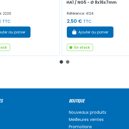
HA1 / NG5 - Ø 8x16x7mm
e: 2220
Référence: 4124
€
2,50 €
TTC
TTC
outer au panier
Ajouter au panier
tock
En stock
ES
BOUTIQUE
Nouveaux produits
Meilleures ventes
Promotions