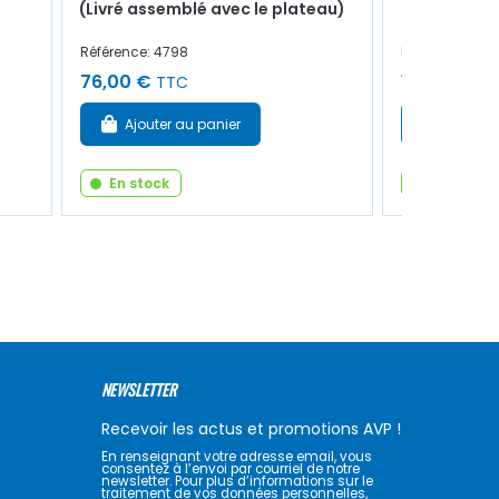
(Livré assemblé avec le plateau)
Référence: 4798
Référence: 120
76,00 €
12,00 €
TTC
TT
Ajouter au panier
Ajouter
En stock
En stock
NEWSLETTER
Recevoir les actus et promotions AVP !
En renseignant votre adresse email, vous
consentez à l’envoi par courriel de notre
newsletter. Pour plus d’informations sur le
traitement de vos données personnelles,