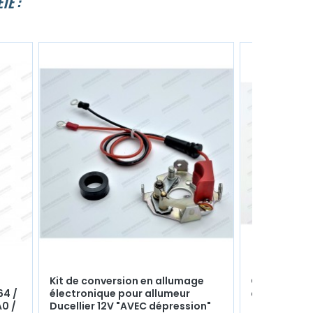
TÉ :
Kit de conversion en allumage
Courroie de
64 /
électronique pour allumeur
dynamo 13x
A0 /
Ducellier 12V "AVEC dépression"