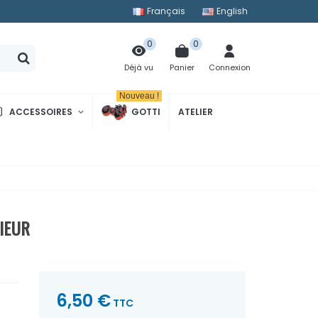
Français
English
0
0
Panier
Connexion
Déjà vu
Nouveau !
ACCESSOIRES
GOTTI
ATELIER
IEUR
6,50 €
TTC