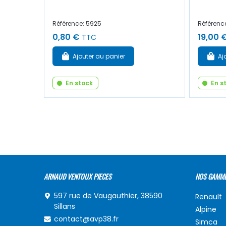
Référence: 5925
Référenc
0,80 €
19,00 
TTC
Ajouter au panier
Aj
En stock
En s
ARNAUD VENTOUX PIECES
NOS GAMM
597 rue de Vaugauthier, 38590
Renault
Sillans
Alpine
contact@avp38.fr
Simca