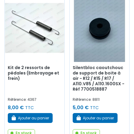
Kit de 2 ressorts de
Silentbloc caoutchouc
pédales (Embrayage et
de support de boite à
frein)
air - R12 / R15 / R17 /
A110.V85 / A110.1600SX -
Réf 7700518887
Référence: 4367
Référence: 8811
8,00 €
5,00 €
TTC
TTC
Ajouter au panier
Ajouter au panier
En stock
En stock