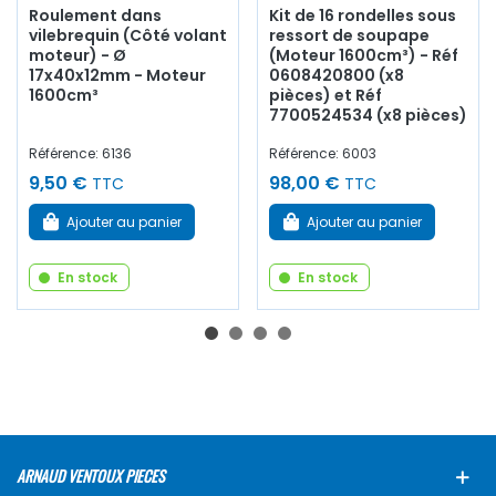
Roulement dans
Kit de 16 rondelles sous
vilebrequin (Côté volant
ressort de soupape
moteur) - Ø
(Moteur 1600cm³) - Réf
17x40x12mm - Moteur
0608420800 (x8
1600cm³
pièces) et Réf
7700524534 (x8 pièces)
Référence: 6136
Référence: 6003
9,50 €
98,00 €
TTC
TTC
Ajouter au panier
Ajouter au panier
En stock
En stock
ARNAUD VENTOUX PIECES