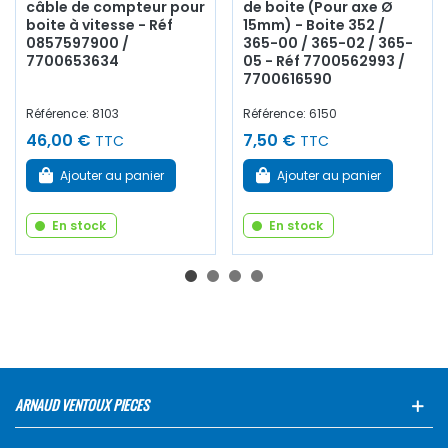
câble de compteur pour
de boite (Pour axe Ø
boite à vitesse - Réf
15mm) - Boite 352 /
0857597900 /
365-00 / 365-02 / 365-
7700653634
05 - Réf 7700562993 /
7700616590
Référence: 8103
Référence: 6150
46,00 €
7,50 €
TTC
TTC
Ajouter au panier
Ajouter au panier
En stock
En stock
ARNAUD VENTOUX PIECES