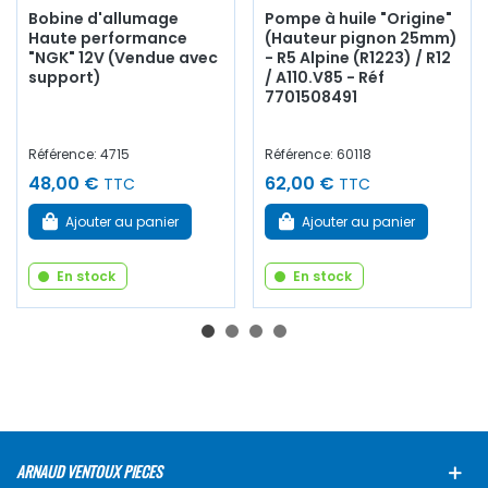
Bobine d'allumage
Pompe à huile "Origine"
Haute performance
(Hauteur pignon 25mm)
"NGK" 12V (Vendue avec
- R5 Alpine (R1223) / R12
support)
/ A110.V85 - Réf
7701508491
Référence: 4715
Référence: 60118
48,00 €
62,00 €
TTC
TTC
Ajouter au panier
Ajouter au panier
En stock
En stock
ARNAUD VENTOUX PIECES