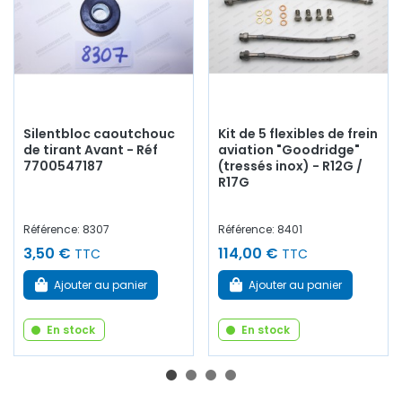
Silentbloc caoutchouc
Kit de 5 flexibles de frein
de tirant Avant - Réf
aviation "Goodridge"
7700547187
(tressés inox) - R12G /
R17G
Référence: 8307
Référence: 8401
3,50 €
114,00 €
TTC
TTC
Ajouter au panier
Ajouter au panier
En stock
En stock