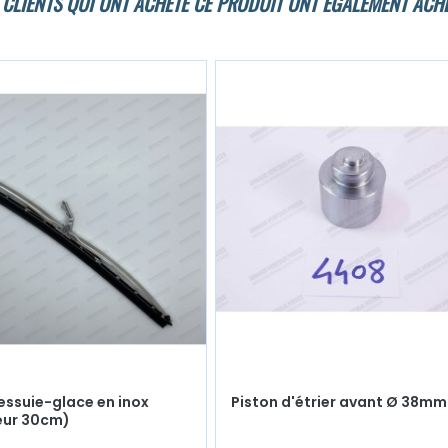
 CLIENTS QUI ONT ACHETÉ CE PRODUIT ONT ÉGALEMENT ACHE
'essuie-glace en inox
Piston d'étrier avant Ø 38mm
eur 30cm)