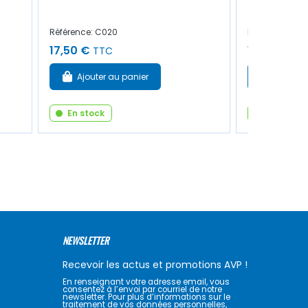
Référence: C020
Référence: 44
17,50 €
12,00 €
TTC
TT
Ajouter au panier
Ajouter
En stock
En stock
NEWSLETTER
Recevoir les actus et promotions AVP !
En renseignant votre adresse email, vous
consentez à l’envoi par courriel de notre
newsletter. Pour plus d’informations sur le
traitement de vos données personnelles,