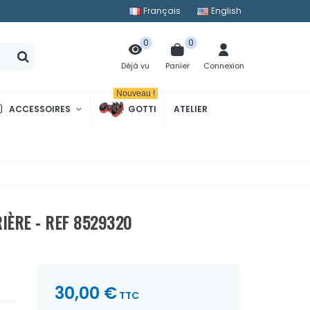
Français
English
0
0
Panier
Connexion
Déjà vu
Nouveau !
ACCESSOIRES
GOTTI
ATELIER
IÈRE - REF 8529320
30,00 €
TTC