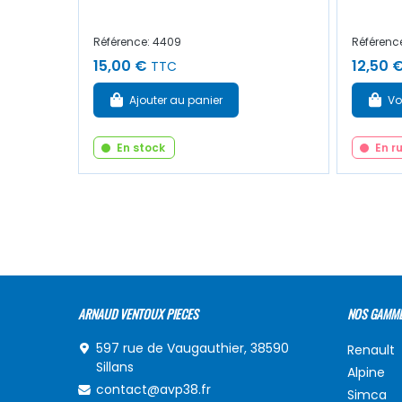
Référence: 4409
Référenc
15,00 €
12,50 
TTC
Ajouter au panier
Vo
En stock
En r
ARNAUD VENTOUX PIECES
NOS GAMM
597 rue de Vaugauthier, 38590
Renault
Sillans
Alpine
contact@avp38.fr
Simca