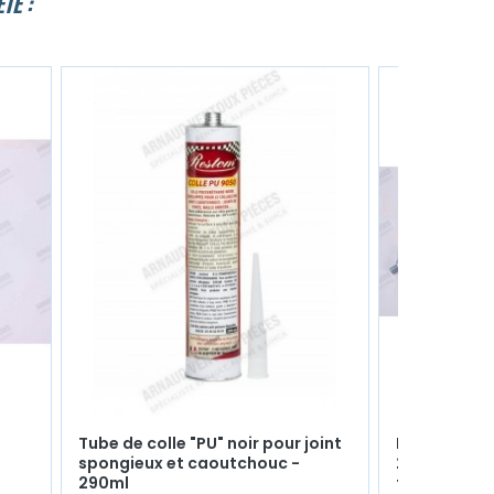
TÉ :
Tube de colle "PU" noir pour joint
Flexible de 
spongieux et caoutchouc -
24UNF) - Lo
290ml
tout)