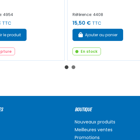
e: 4954
Référence: 4408
€
15,50 €
TTC
TTC
ir le produit
Ajouter au panier
upture
En stock
ES
BOUTIQUE
Nouveaux produits
Meilleures ventes
Promotions