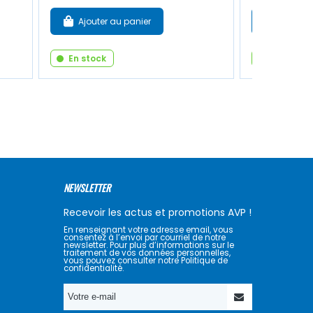
Ajouter au panier
Ajouter
En stock
En stock
NEWSLETTER
Recevoir les actus et promotions AVP !
En renseignant votre adresse email, vous
consentez à l’envoi par courriel de notre
newsletter. Pour plus d’informations sur le
traitement de vos données personnelles,
vous pouvez consulter notre Politique de
confidentialité.