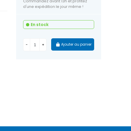
Commandez avant 13h et profitez
d'une expédition le jour même !
En stock
Ajouter au panier
-
+