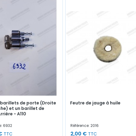
 barillets de porte (Droite
Feutre de jauge à huile
he) et un barillet de
rrière - A110
e: 6932
Référence: 2016
€
2,00 €
TTC
TTC