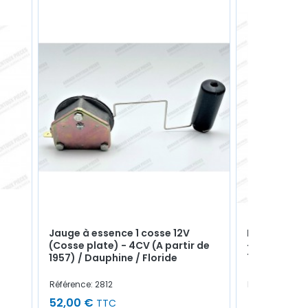
Jauge à essence 1 cosse 12V
Platine de 
(Cosse plate) - 4CV (A partir de
- Boite 330-
1957) / Dauphine / Floride
7701455390 
Référence: 2812
Référence: 414
52,00 €
68,00 €
TTC
TT