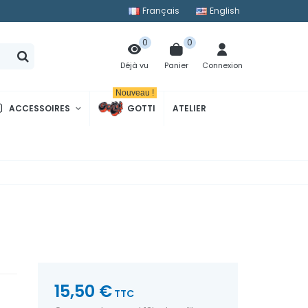
Français
English
0
0
Panier
Connexion
Déjà vu
Nouveau !
ACCESSOIRES
GOTTI
ATELIER
15,50 €
TTC