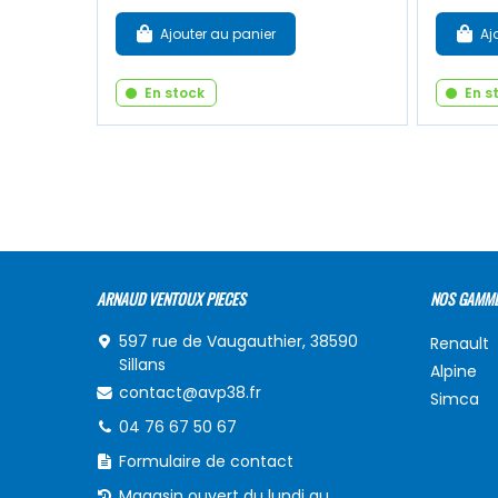
Ajouter au panier
Aj
En stock
En s
ARNAUD VENTOUX PIECES
NOS GAMM
597 rue de Vaugauthier, 38590
Renault
Sillans
Alpine
contact@avp38.fr
Simca
04 76 67 50 67
Formulaire de contact
Magasin ouvert du lundi au