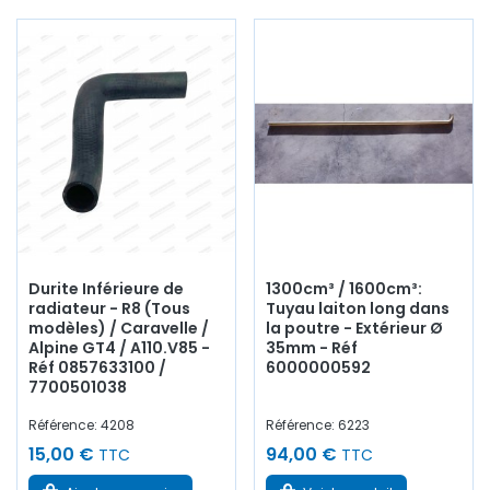
Durite Inférieure de
1300cm³ / 1600cm³:
radiateur - R8 (Tous
Tuyau laiton long dans
modèles) / Caravelle /
la poutre - Extérieur Ø
Alpine GT4 / A110.V85 -
35mm - Réf
Réf 0857633100 /
6000000592
7700501038
Référence: 4208
Référence: 6223
15,00 €
94,00 €
TTC
TTC