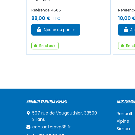
Référence: 4505
Référenc
88,00 €
18,00 
TTC
Ajouter au panier
Aj
En stock
En s
ARNAUD VENTOUX PIECES
NOS GAMM
597 rue de Vaugauthier, 38590
Renault
Sillans
Alpine
contact@avp38.fr
Simca