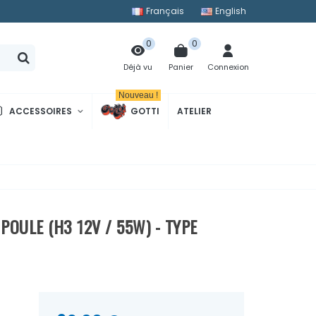
Français
English
0
0
Panier
Connexion
Déjà vu
Nouveau !
ACCESSOIRES
GOTTI
ATELIER
OULE (H3 12V / 55W) - TYPE