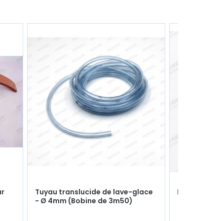
ur
Tuyau translucide de lave-glace
Flector de d
- Ø 4mm (Bobine de 3m50)