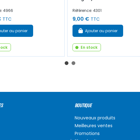
e: 4966
Référence: 4301
€
9,00 €
TTC
TTC
outer au panier
Ajouter au panier
tock
En stock
ES
BOUTIQUE
Nouveaux produits
Meilleures ventes
Promotions