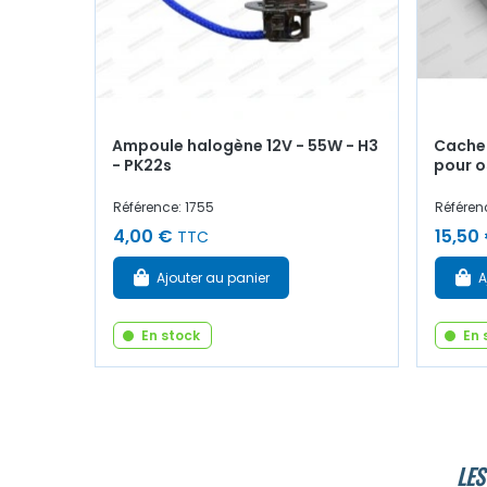
Ampoule halogène 12V - 55W - H3
Cache 
- PK22s
pour 
Référence: 1755
Référen
4,00 €
15,50
TTC
Ajouter au panier
A
En stock
En 
LES