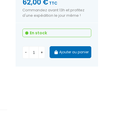
62,00 €
TTC
Commandez avant 13h et profitez
d'une expédition le jour même !
En stock
Ajouter au panier
-
+