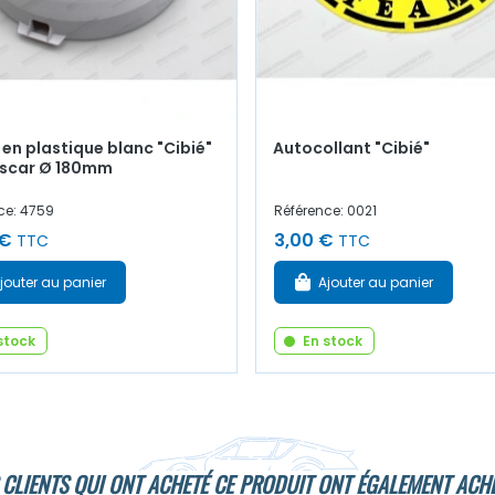
en plastique blanc "Cibié"
Autocollant "Cibié"
oscar Ø 180mm
ce: 4759
Référence: 0021
 €
3,00 €
TTC
TTC
jouter au panier
Ajouter au panier
stock
En stock
 CLIENTS QUI ONT ACHETÉ CE PRODUIT ONT ÉGALEMENT ACHE