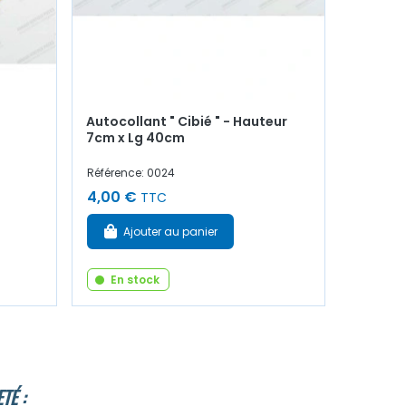
Autocollant " Cibié " - Hauteur
7cm x Lg 40cm
Référence: 0024
4,00 €
TTC
Ajouter au panier
En stock
TÉ :