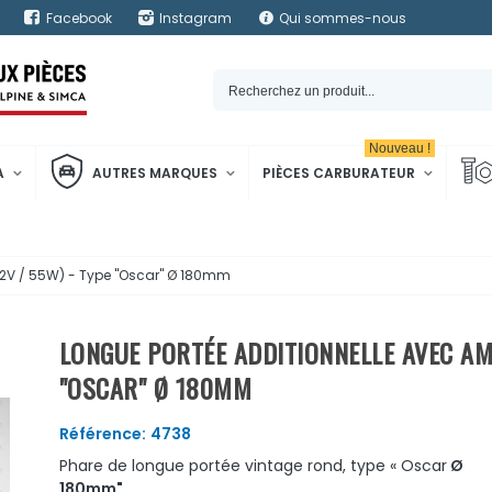
Facebook
Instagram
Qui sommes-nous
Nouveau !
A
AUTRES MARQUES
PIÈCES CARBURATEUR
12V / 55W) - Type "Oscar" Ø 180mm
LONGUE PORTÉE ADDITIONNELLE AVEC AMP
"OSCAR" Ø 180MM
Référence:
4738
Phare de longue portée vintage rond, type « Oscar
Ø
180mm"