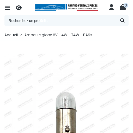
0
Accueil
>
Ampoule globe 6V - 4W - T4W - BA9s