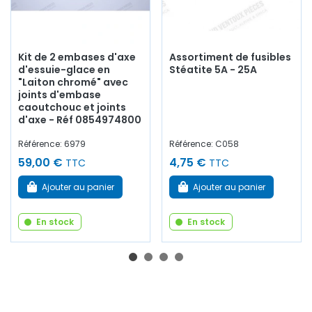
Kit de 2 embases d'axe
Assortiment de fusibles
d'essuie-glace en
Stéatite 5A - 25A
"Laiton chromé" avec
joints d'embase
caoutchouc et joints
d'axe - Réf 0854974800
Référence: 6979
Référence: C058
59,00 €
4,75 €
TTC
TTC
Ajouter au panier
Ajouter au panier
En stock
En stock