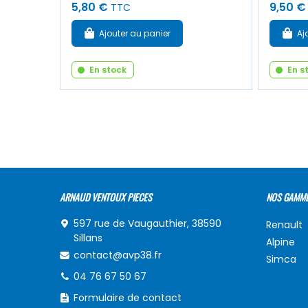
5,80 €
9,50 €
TTC
Ajouter au panier
Aj
En stock
En s
ARNAUD VENTOUX PIECES
NOS GAMM
597 rue de Vaugauthier, 38590
Renault
Sillans
Alpine
contact@avp38.fr
Simca
04 76 67 50 67
Formulaire de contact