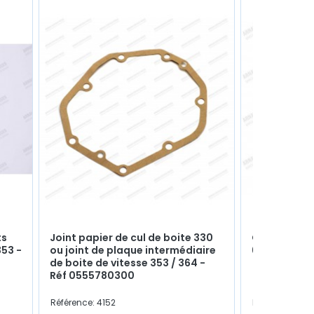
ts
Joint papier de cul de boite 330
Clapet d'es
353 -
ou joint de plaque intermédiaire
6mm
de boite de vitesse 353 / 364 -
Réf 0555780300
Référence: 4152
Référence: 281