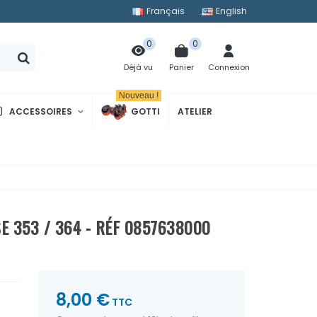
Français
English
0
0
Panier
Connexion
Déjà vu
Nouveau !
ACCESSOIRES
GOTTI
ATELIER
SE 353 / 364 - RÉF 0857638000
8,00 €
TTC