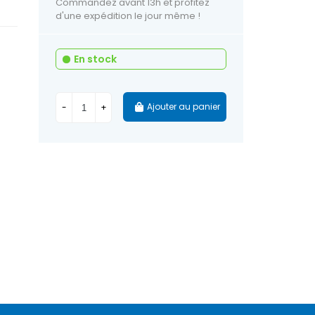
Commandez avant 13h et profitez
d'une expédition le jour même !
En stock
Ajouter au panier
-
+