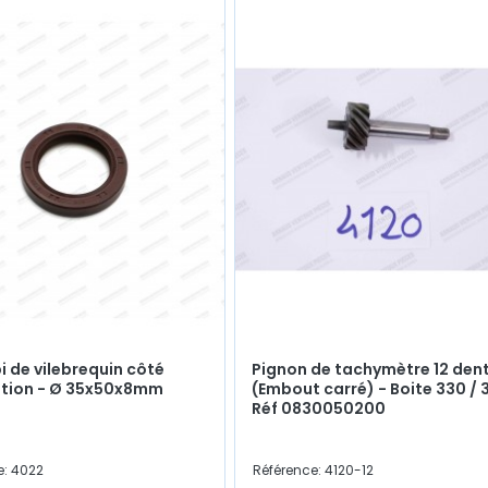
pi de vilebrequin côté
Pignon de tachymètre 12 den
ution - Ø 35x50x8mm
(Embout carré) - Boite 330 / 
Réf 0830050200
e: 4022
Référence: 4120-12