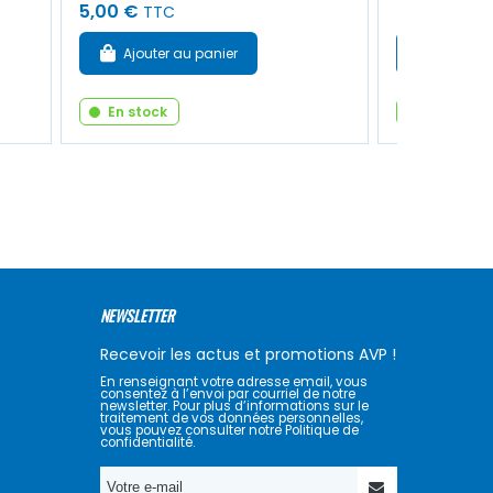
5,00 €
8,00 €
TTC
TTC
Ajouter au panier
Ajouter
En stock
En stock
NEWSLETTER
Recevoir les actus et promotions AVP !
En renseignant votre adresse email, vous
consentez à l’envoi par courriel de notre
newsletter. Pour plus d’informations sur le
traitement de vos données personnelles,
vous pouvez consulter notre Politique de
confidentialité.