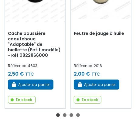
Cache poussière
Feutre de jauge à huile
caoutchouc
"Adaptable" de
biellette (Petit modèle)
- Réf 0822866000
Référence: 4603
Référence: 2016
2,50 €
2,00 €
TTC
TTC
Ajouter au panier
Ajouter au panier
En stock
En stock