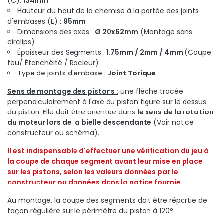
(C):
134mm
Hauteur du haut de la chemise à la portée des joints
d'embases (E) :
95mm
Dimensions des axes :
Ø 20x62mm
(Montage sans
circlips)
Épaisseur des Segments :
1.75mm / 2mm / 4mm
(Coupe
feu/ Étanchéité / Racleur)
Type de joints d'embase :
Joint Torique
Sens de montage des pistons :
une flèche tracée
perpendiculairement à l'axe du piston figure sur le dessus
du piston. Elle doit être orientée dans
le sens de la rotation
du moteur lors de la bielle descendante
(Voir notice
constructeur ou schéma).
Il est indispensable d'effectuer une vérification du jeu à
la coupe de chaque segment avant leur mise en place
sur les pistons, selon les valeurs
données par le
constructeur
ou données dans la notice fournie.
Au montage, la coupe des segments doit être répartie de
façon régulière sur le périmètre du piston à 120°.