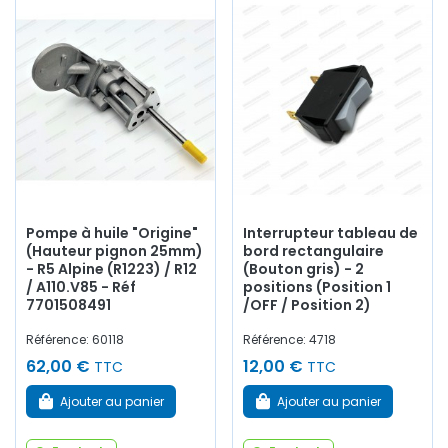
Pompe à huile "Origine"
Interrupteur tableau de
(Hauteur pignon 25mm)
bord rectangulaire
- R5 Alpine (R1223) / R12
(Bouton gris) - 2
/ A110.V85 - Réf
positions (Position 1
7701508491
/OFF / Position 2)
Référence: 60118
Référence: 4718
62,00 €
12,00 €
TTC
TTC
Ajouter au panier
Ajouter au panier