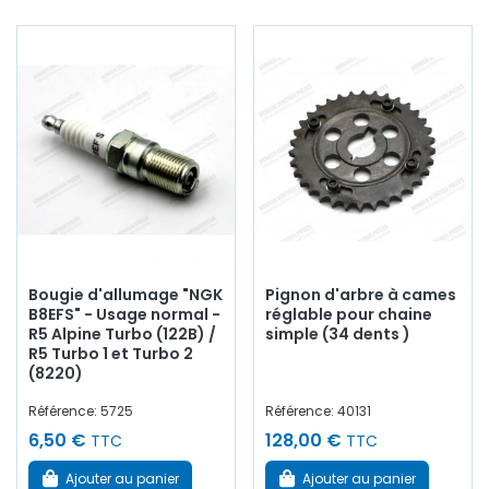
Bougie d'allumage "NGK
Pignon d'arbre à cames
B8EFS" - Usage normal -
réglable pour chaine
R5 Alpine Turbo (122B) /
simple (34 dents )
R5 Turbo 1 et Turbo 2
(8220)
Référence: 5725
Référence: 40131
6,50 €
128,00 €
TTC
TTC
Ajouter au panier
Ajouter au panier