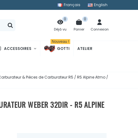
Français
English
0
0
Panier
Connexion
Déjà vu
Nouveau !
ACCESSOIRES
GOTTI
ATELIER
Carburateur & Pièces de Carburateur R5 / R5 Alpine Atmo /
RATEUR WEBER 32DIR - R5 ALPINE