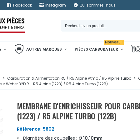
Facebook
Instagram
Qui sommes-nous
Nouveau !
A
AUTRES MARQUES
PIÈCES CARBURATEUR
o
>
Carburation & Alimentation R5 / R5 Alpine Atmo / R5 Alpine Turbo
>
r Weber 32DIR - R5 Alpine (1223) / R5 Alpine Turbo (122B)
MEMBRANE D'ENRICHISSEUR POUR CARBU
(1223) / R5 ALPINE TURBO (122B)
Référence:
5802
Diamètre des coupelles :
Ø 10,10mm