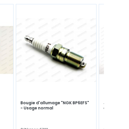
Bougie d'allumage "NGK BP6EFS"
Joint de ca
- Usage normal
cartonné