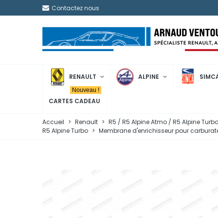
Contactez nous
RENAULT
ALPINE
SIMC
Nouveau !
CARTES CADEAU
Accueil
>
Renault
>
R5 / R5 Alpine Atmo / R5 Alpine Turb
R5 Alpine Turbo
>
Membrane d'enrichisseur pour carburateu