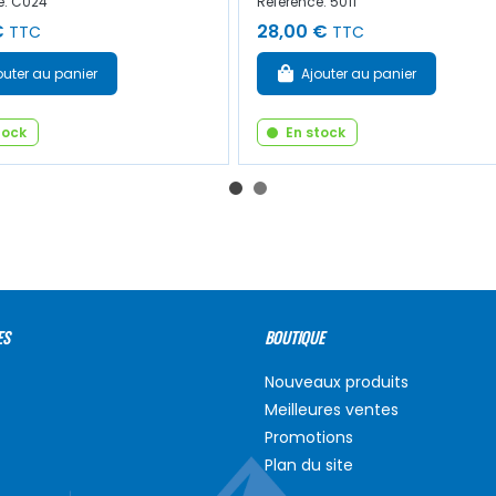
e: C024
Référence: 5011
€
28,00 €
TTC
TTC
outer au panier
Ajouter au panier
tock
En stock
ES
BOUTIQUE
Nouveaux produits
Meilleures ventes
Promotions
Plan du site