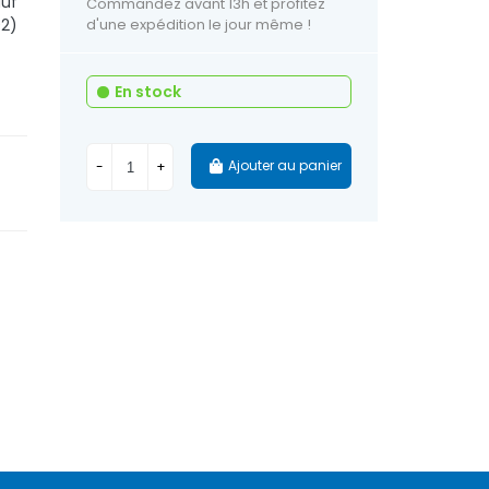
auf
Commandez avant 13h et profitez
92)
d'une expédition le jour même !
En stock
Ajouter au panier
-
+