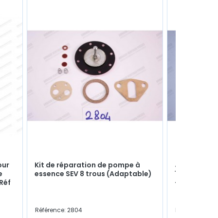
our
Kit de réparation de pompe à
Jeu de cales
e
essence SEV 8 trous (Adaptable)
1.95mm (Côt
Réf
+0.05mm)
Référence: 2804
Référence: 106