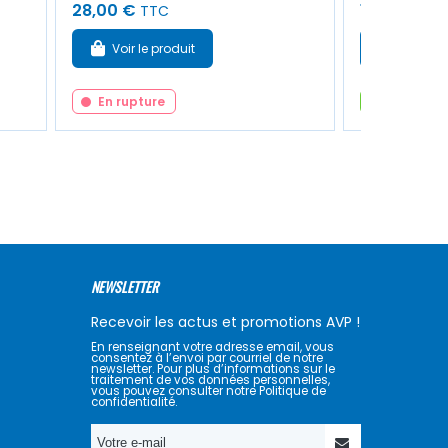
28,00 €
16,50 €
TTC
TT
Voir le produit
Ajouter
En rupture
En stock
NEWSLETTER
Recevoir les actus et promotions AVP !
En renseignant votre adresse email, vous
consentez à l’envoi par courriel de notre
newsletter. Pour plus d’informations sur le
traitement de vos données personnelles,
vous pouvez consulter notre Politique de
confidentialité.