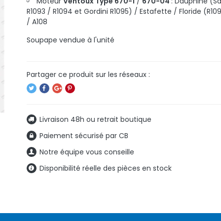
Moteur
Ventoux Type 670-1
/
670-04
: Dauphine (S
R1093 / R1094 et Gordini R1095) / Estafette / Floride (R10
/ A108
Soupape vendue à l'unité
Livraison 48h ou retrait boutique
Paiement sécurisé par CB
Notre équipe vous conseille
Disponibilité réelle des pièces en stock