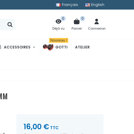
Français
English
0
0
Panier
Connexion
Déjà vu
Nouveau !
ACCESSOIRES
GOTTI
ATELIER
1MM
16,00 €
TTC