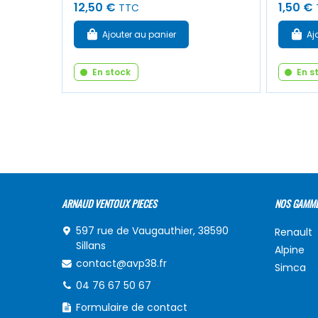
12,50 €
1,50 €
TTC
Ajouter au panier
Aj
En stock
En s
ARNAUD VENTOUX PIECES
NOS GAMM
597 rue de Vaugauthier, 38590
Renault
Sillans
Alpine
contact@avp38.fr
Simca
04 76 67 50 67
Formulaire de contact