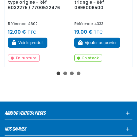
type origine - Réf
triangle - Réf
6032275 / 7700522476
0996006500
Référence: 4602
Référence: 4333
12,00 €
19,00 €
TTC
TTC
Voir le produit
Ajouter au panier
En rupture
En stock
ARNAUD VENTOUX PIECES
NOS GAMMES