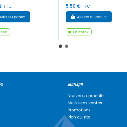
€
5,50 €
TTC
TTC
outer au panier
Ajouter au panier
tock
En stock
ES
BOUTIQUE
Nouveaux produits
Meilleures ventes
Promotions
Plan du site