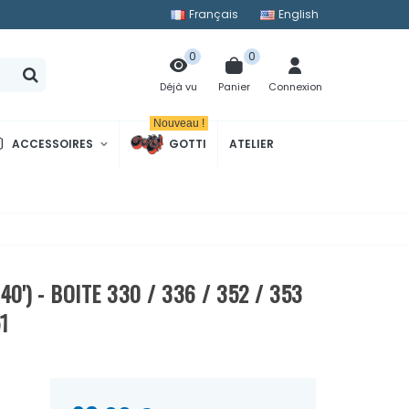
Français
English
0
0
Panier
Connexion
Déjà vu
Nouveau !
ACCESSOIRES
GOTTI
ATELIER
0') - BOITE 330 / 336 / 352 / 353
1