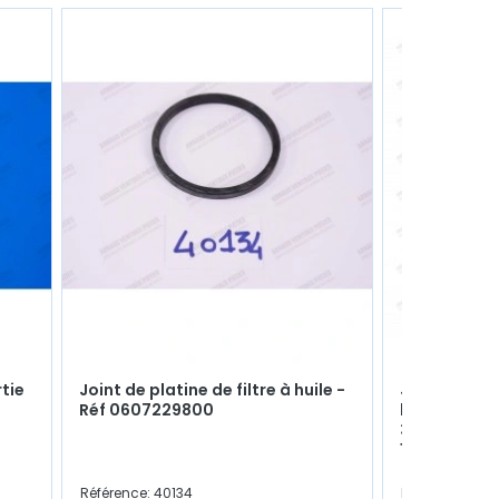
rtie
Joint de platine de filtre à huile -
Joint spi d'
Réf 0607229800
boite - Boite
325 / 330 / 
17x35x8mm
Référence: 40134
Référence: 412