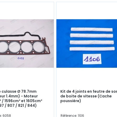
e culasse Ø 78.7mm
Kit de 4 joints en feutre de so
eur 1.4mm) - Moteur
de boite de vitesse (Cache
 / 1596cm³ et 1605cm³
poussière)
7 / 807 / 821 / 844)
e: 6058
Référence: 1106