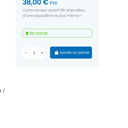
38,00 €
TTC
Commandez avant 13h et profitez
d'une expédition le jour même !
En stock
Ajouter au panier
-
+
4 /