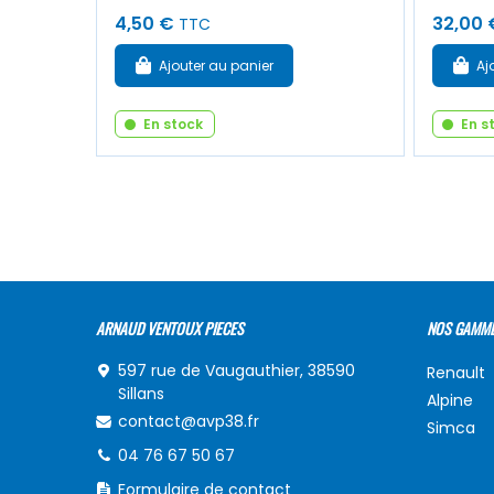
4,50 €
32,00 
TTC
Ajouter au panier
Aj
En stock
En s
ARNAUD VENTOUX PIECES
NOS GAMM
597 rue de Vaugauthier, 38590
Renault
Sillans
Alpine
contact@avp38.fr
Simca
04 76 67 50 67
Formulaire de contact