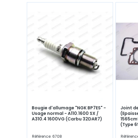
Bougie d'allumage "NGK BP7ES" -
Joint d
Usage normal - A110.1600 SX /
(Epaiss
A310.4 1600VG (Carbu 32DAR7)
1565cm³
(Type 69
Référence: 6708
Référenc