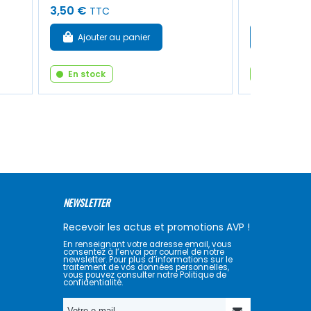
3,50 €
80,00 €
TTC
T
Ajouter au panier
Ajouter
En stock
En stock
NEWSLETTER
Recevoir les actus et promotions AVP !
En renseignant votre adresse email, vous
consentez à l’envoi par courriel de notre
newsletter. Pour plus d’informations sur le
traitement de vos données personnelles,
vous pouvez consulter notre Politique de
confidentialité.