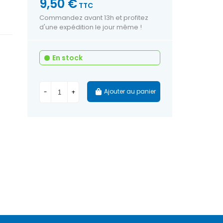
9,50 €
TTC
Commandez avant 13h et profitez
d'une expédition le jour même !
En stock
Ajouter au panier
-
+