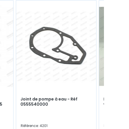
Joint de pompe à eau - Réf
Poulie en a
25
0555540000
vilebrequin
Référence: 4201
Référence: 201