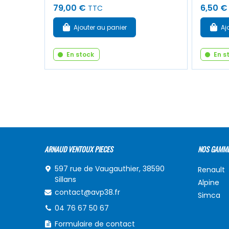
79,00 €
6,50 €
TTC
Ajouter au panier
Aj
En stock
En s
ARNAUD VENTOUX PIECES
NOS GAMM
597 rue de Vaugauthier, 38590
Renault
Sillans
Alpine
contact@avp38.fr
Simca
04 76 67 50 67
Formulaire de contact