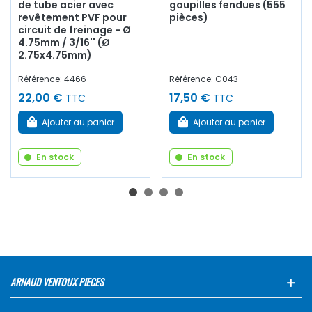
de tube acier avec
goupilles fendues (555
revêtement PVF pour
pièces)
circuit de freinage - Ø
4.75mm / 3/16'' (Ø
2.75x4.75mm)
Référence: 4466
Référence: C043
22,00 €
17,50 €
TTC
TTC
Ajouter au panier
Ajouter au panier
En stock
En stock
ARNAUD VENTOUX PIECES