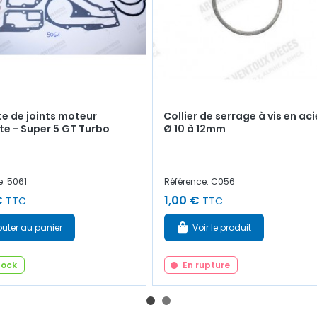
e de joints moteur
Collier de serrage à vis en aci
e - Super 5 GT Turbo
Ø 10 à 12mm
e: 5061
Référence: C056
€
1,00 €
TTC
TTC
outer au panier
Voir le produit
tock
En rupture