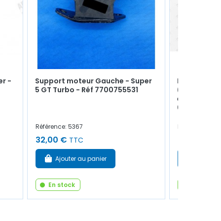
er -
Support moteur Gauche - Super
Répartiteur 
5 GT Turbo - Réf 7700755531
(TL /TX) / 
et GT Turbo 
6001007399
Référence: 5367
Référence: 543
32,00 €
72,00 €
TTC
TT
Ajouter au panier
Ajouter
En stock
En stock