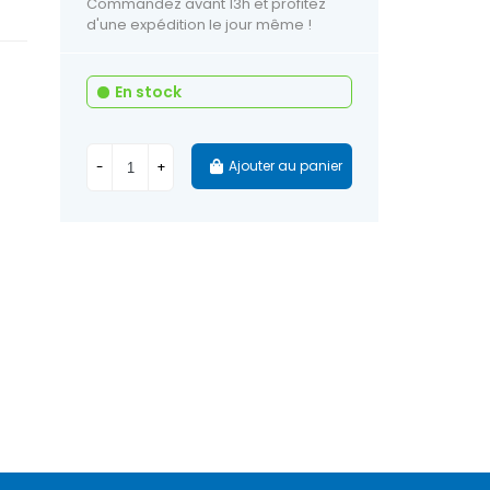
Commandez avant 13h et profitez
d'une expédition le jour même !
En stock
Ajouter au panier
-
+