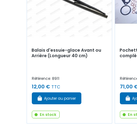
Balais d'essuie-glace Avant ou
Pochett
Arrière (Longueur 40 cm)
complèt
Référence: 8911
Référenc
12,00 €
71,00 
TTC
Ajouter au panier
Aj
En stock
En s