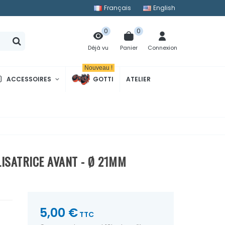
Français
English
0
0
Panier
Connexion
Déjà vu
Nouveau !
ACCESSOIRES
GOTTI
ATELIER
ISATRICE AVANT - Ø 21MM
5,00 €
TTC