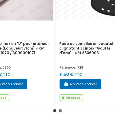
 inox en "U" pour intérieur
Paire de semelles en caoutc
e (Longueur: 71cm) - Réf
clignotant Scintex "Goutte
1070 / 6000001071
d'eau" - Réf 8536003
e: 6960
Référence: 1729
€
11,50 €
TTC
TTC
outer au panier
Ajouter au panier
tock
En stock