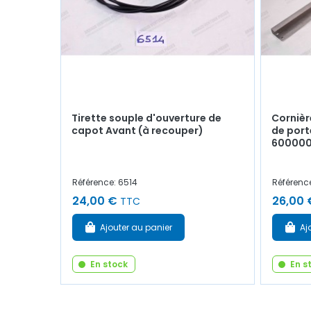
Tirette souple d'ouverture de
Cornière
capot Avant (à recouper)
de port
600000
Référence: 6514
Référenc
24,00 €
26,00 
TTC
Ajouter au panier
Aj
En stock
En s