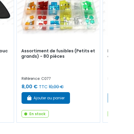
houc
Assortiment de fusibles (Petits et
Interrupteur
grands) - 80 pièces
chauffant (
Référence: C077
Référence: 77
8,00 €
26,00 €
TTC
10,00 €
TT
Ajouter au panier
Ajouter
En stock
En stock