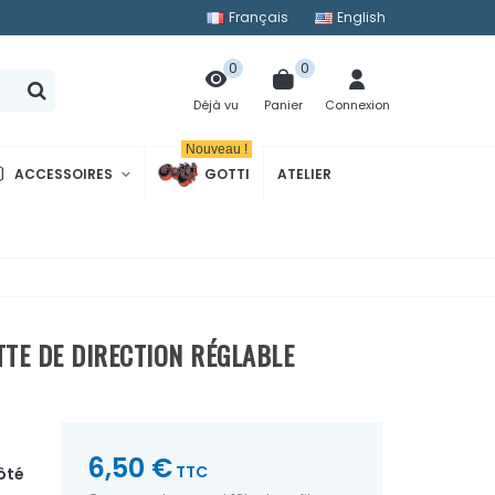
Français
English
0
0
Panier
Connexion
Déjà vu
Nouveau !
ACCESSOIRES
GOTTI
ATELIER
TE DE DIRECTION RÉGLABLE
6,50 €
TTC
ôté