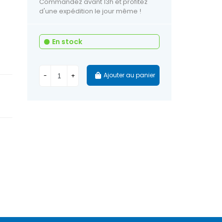
Commandez avant 13h et profitez
d'une expédition le jour même !
En stock
Ajouter au panier
-
+