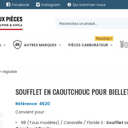
Facebook
Instagram
Qui sommes-nous
Nouveau !
A
AUTRES MARQUES
PIÈCES CARBURATEUR
n réglable
SOUFFLET EN CAOUTCHOUC POUR BIELLET
Référence:
4620
Convient pour :
R8 (Tous modèles) / Caravelle / Floride S :
Soufflet c