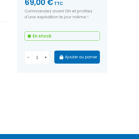
69,00 €
TTC
Commandez avant 13h et profitez
d'une expédition le jour même !
En stock
Ajouter au panier
-
+