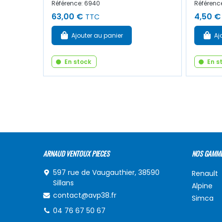
Référence: 6940
Référenc
63,00 €
4,50 €
TTC
Ajouter au panier
Aj
En stock
En s
ARNAUD VENTOUX PIECES
NOS GAMM
597 rue de Vaugauthier, 38590
Renault
Sillans
Alpine
contact@avp38.fr
Simca
04 76 67 50 67