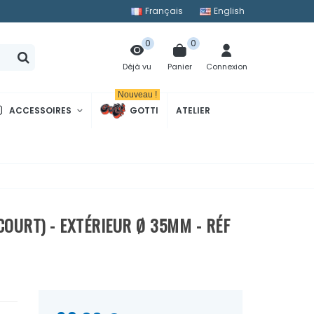
Français
English
0
0
Panier
Connexion
Déjà vu
Nouveau !
ACCESSOIRES
GOTTI
ATELIER
COURT) - EXTÉRIEUR Ø 35MM - RÉF