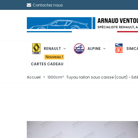
Contactez nous
RENAULT
ALPINE
SIMC
Nouveau !
CARTES CADEAU
Accueil
>
1300cm³ : Tuyau laiton sous caisse (court) - E