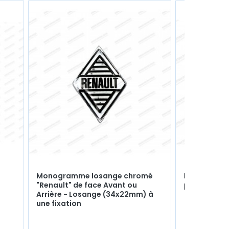
Monogramme losange chromé
Bouchon en
"Renault" de face Avant ou
pompe à ea
Arrière - Losange (34x22mm) à
une fixation