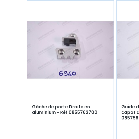
Gâche de porte Droite en
Guide d
aluminium - Réf 0855762700
capot ar
085758