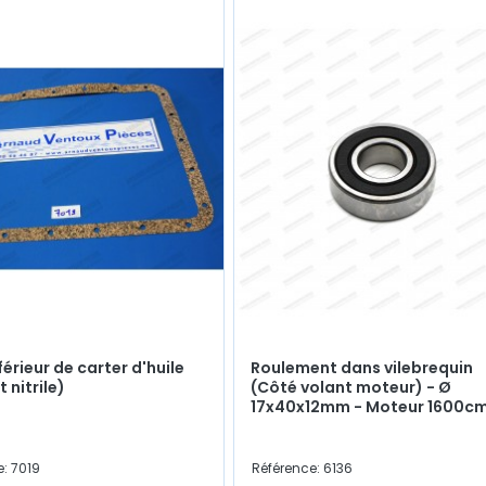
férieur de carter d'huile
Roulement dans vilebrequin
t nitrile)
(Côté volant moteur) - Ø
17x40x12mm - Moteur 1600c
: 7019
Référence: 6136