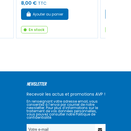
8,00 €
86,00 €
TTC
TT
Ajouter au panier
Ajouter
En stock
En stock
NEWSLETTER
Recevoir les actus et promotions AVP !
En renseignant votre adresse email, vous
consentez à l’envoi par courriel de notre
newsletter. Pour plus d’informations sur le
traitement de vos données personnelles,
vous pouvez consulter notre Politique de
confidentialité.