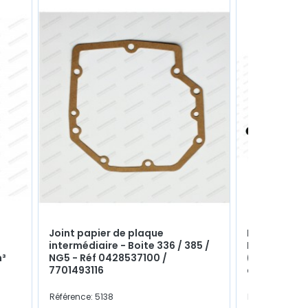
Joint papier de plaque
Faisceau d'
intermédiaire - Boite 336 / 385 /
Rouge avec 
m³
NG5 - Réf 0428537100 /
(Prolongate
7701493116
aux fils)
Référence: 5138
Référence: 57