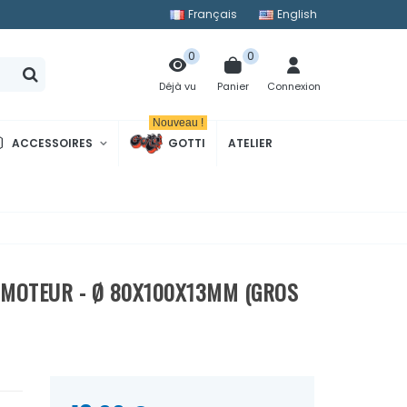
Français
English
0
0
Panier
Connexion
Déjà vu
Nouveau !
ACCESSOIRES
GOTTI
ATELIER
T MOTEUR - Ø 80X100X13MM (GROS