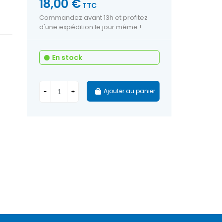
18,00 €
TTC
Commandez avant 13h et profitez
d'une expédition le jour même !
En stock
Ajouter au panier
-
+