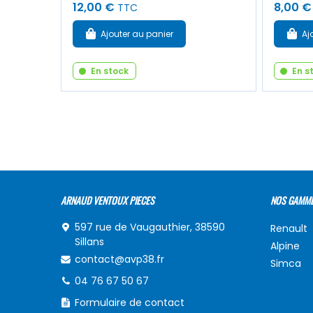
12,00 €
8,00 €
TTC
Ajouter au panier
Aj
En stock
En s
ARNAUD VENTOUX PIECES
NOS GAMM
597 rue de Vaugauthier, 38590
Renault
Sillans
Alpine
contact@avp38.fr
Simca
04 76 67 50 67
Formulaire de contact