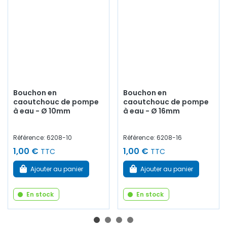
Bouchon en
Bouchon en
caoutchouc de pompe
caoutchouc de pompe
à eau - Ø 10mm
à eau - Ø 16mm
Référence: 6208-10
Référence: 6208-16
1,00 €
1,00 €
TTC
TTC
Ajouter au panier
Ajouter au panier
En stock
En stock