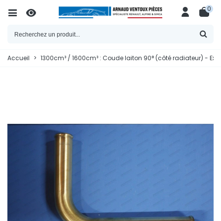
0
Accueil
>
1300cm³ / 1600cm³ : Coude laiton 90° (côté radiateur) - Ex