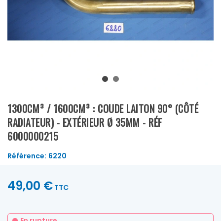
1300CM³ / 1600CM³ : COUDE LAITON 90° (CÔTÉ
RADIATEUR) - EXTÉRIEUR Ø 35MM - RÉF
6000000215
Référence:
6220
49,00 €
TTC
En rupture