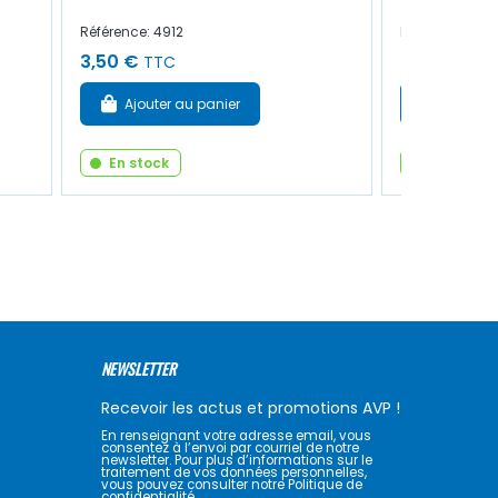
Référence: 4912
Référence: 498
3,50 €
6,50 €
TTC
TTC
Ajouter au panier
Ajouter
En stock
En stock
NEWSLETTER
Recevoir les actus et promotions AVP !
En renseignant votre adresse email, vous
consentez à l’envoi par courriel de notre
newsletter. Pour plus d’informations sur le
traitement de vos données personnelles,
vous pouvez consulter notre Politique de
confidentialité.