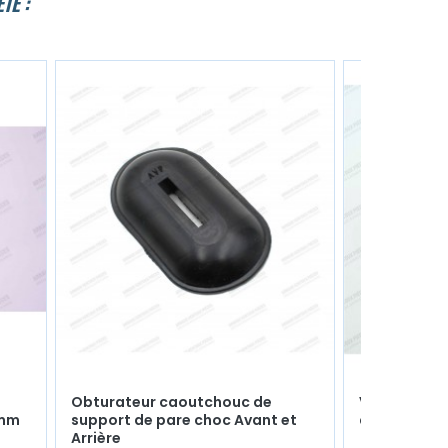
TÉ :
Obturateur caoutchouc de
Vis chromé 
2mm
support de pare choc Avant et
d'enjoliveur
Arrière