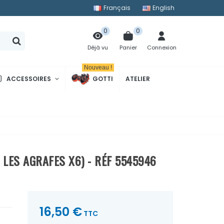
Français
English
0
0
Panier
Connexion
Déjà vu
Nouveau !
ACCESSOIRES
GOTTI
ATELIER
 LES AGRAFES X6) - RÉF 5545946
16,50 €
TTC