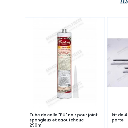
LES
Tube de colle "PU" noir pour joint
kit de 
spongieux et caoutchouc -
porte -
290ml