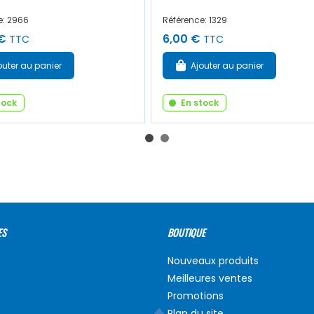
e: 2966
Référence: 1329
€
6,00 €
TTC
TTC
outer au panier
Ajouter au panier
tock
En stock
ES
BOUTIQUE
Nouveaux produits
Meilleures ventes
Promotions
Plan du site