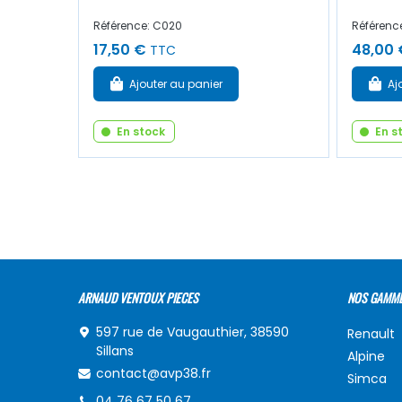
Référence: C020
Référenc
17,50 €
48,00 
TTC
Ajouter au panier
Aj
En stock
En s
ARNAUD VENTOUX PIECES
NOS GAMM
597 rue de Vaugauthier, 38590
Renault
Sillans
Alpine
contact@avp38.fr
Simca
04 76 67 50 67