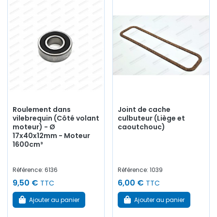
Roulement dans
Joint de cache
vilebrequin (Côté volant
culbuteur (Liège et
moteur) - Ø
caoutchouc)
17x40x12mm - Moteur
1600cm³
Référence: 6136
Référence: 1039
9,50 €
6,00 €
TTC
TTC
Ajouter au panier
Ajouter au panier