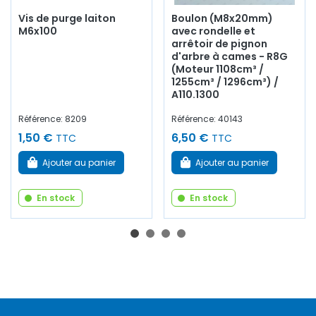
Vis de purge laiton
Boulon (M8x20mm)
M6x100
avec rondelle et
arrêtoir de pignon
d'arbre à cames - R8G
(Moteur 1108cm³ /
1255cm³ / 1296cm³) /
A110.1300
Référence: 8209
Référence: 40143
1,50 €
6,50 €
TTC
TTC
Ajouter au panier
Ajouter au panier
En stock
En stock