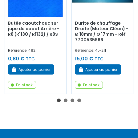
Butée caoutchouc sur
Durite de chauffage
jupe de capot Arrière -
Droite (Moteur Cléon) -
R8 (R1130 / R1132) / R8S
Ø 18mm / Ø 17mm - Réf
7700535996
Référence: 4921
Référence: 4L-211
0,80 €
15,00 €
TTC
TTC
Ajouter au panier
Ajouter au panier
En stock
En stock