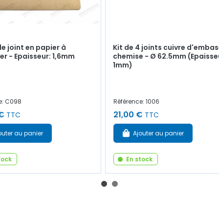
de joint en papier à
Kit de 4 joints cuivre d'emba
r - Epaisseur: 1,6mm
chemise - Ø 62.5mm (Epaisse
1mm)
e: C098
Référence: 1006
€
21,00 €
TTC
TTC
outer au panier
Ajouter au panier
tock
En stock