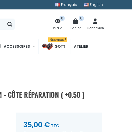
Français
English
0
0
Panier
Connexion
Déjà vu
Nouveau !
ACCESSOIRES
GOTTI
ATELIER
 - CÔTE RÉPARATION ( +0.50 )
35,00 €
TTC