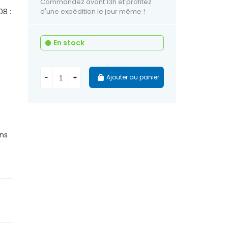
Commandez avant 13h et profitez
08 :
d'une expédition le jour même !
En stock
Ajouter au panier
-
+
ans