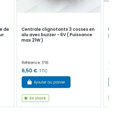
se de
Centrale clignotants 3 cosses en
Kit de 4 jo
ur
alu avec buzzer - 6V ( Puissance
poignée de 
max 21W )
Référence: 1716
Référence: 691
6,50 €
13,50 €
TTC
TT
Ajouter au panier
Ajouter
En stock
En stock