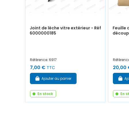
Joint de lèche vitre extérieur - Réf
Feuille 
6000000185
découpe
Référence: 6917
Référenc
7,00 €
20,00 
TTC
Ajouter au panier
Aj
En stock
En s