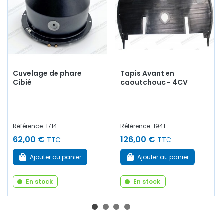
Cuvelage de phare
Tapis Avant en
Cibié
caoutchouc - 4CV
Référence: 1714
Référence: 1941
62,00 €
126,00 €
TTC
TTC
Ajouter au panier
Ajouter au panier
En stock
En stock