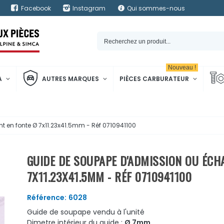
Facebook
Instagram
Qui sommes-nous
Nouveau !
A
AUTRES MARQUES
PIÈCES CARBURATEUR
en fonte Ø 7x11.23x41.5mm - Réf 0710941100
GUIDE DE SOUPAPE D'ADMISSION OU ÉCH
7X11.23X41.5MM - RÉF 0710941100
Référence:
6028
Guide de soupape vendu à l'unité
Dimetre intérieur du guide :
Ø 7mm