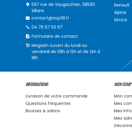
597 rue de Vaugauthier, 38590
Renault
Sillans
Alpine
contact@avp38.fr
Simca
04 76 67 50 67
Formulaire de contact
Magasin ouvert du lundi au
vendredi de 08h à 12h et de 14h à
18h
INFORMATIONS
MON COMP
Livraison de votre commande
Mon co
Questions fréquentes
Mes co
Bourses & salons
Mes info
Mes adr
Déconne