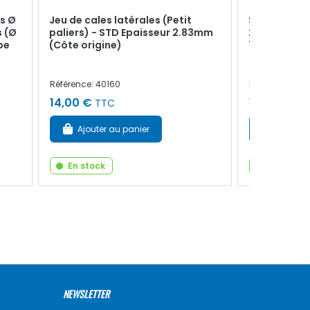
es Ø
Jeu de cales latérales (Petit
Soupape d'
 (Ø
paliers) - STD Epaisseur 2.83mm
28.9x7x89mm
pe
(Côte origine)
770146069
Référence: 40160
Référence: 60
14,00 €
14,00 €
TTC
TT
Ajouter au panier
Ajouter
En stock
En stock
NEWSLETTER