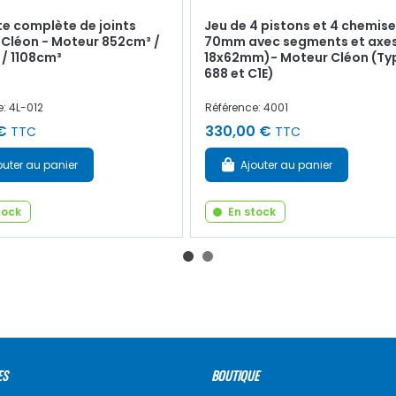
e complète de joints
Jeu de 4 pistons et 4 chemis
Cléon - Moteur 852cm³ /
70mm avec segments et axes
/ 1108cm³
18x62mm)- Moteur Cléon (Ty
688 et C1E)
: 4L-012
Référence: 4001
€
330,00 €
TTC
TTC
outer au panier
Ajouter au panier
tock
En stock
ES
BOUTIQUE