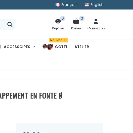
Français
English
0
0
Panier
Connexion
Déjà vu
Nouveau !
ACCESSOIRES
GOTTI
ATELIER
APPEMENT EN FONTE Ø