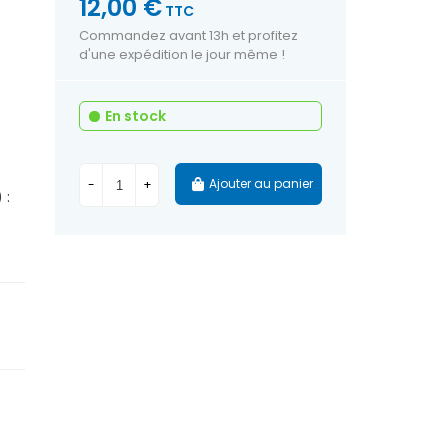
12,00 €
TTC
Commandez avant 13h et profitez
d'une expédition le jour même !
En stock
Ajouter au panier
-
+
 :