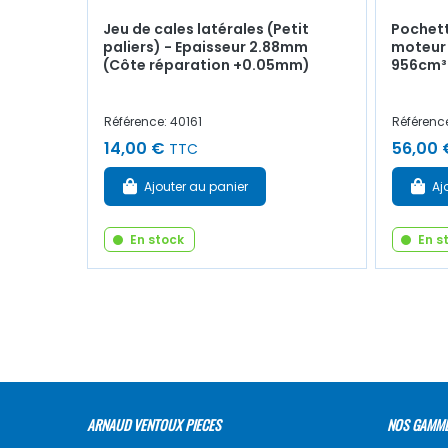
Jeu de cales latérales (Petit
Pochett
paliers) - Epaisseur 2.88mm
moteur 
(Côte réparation +0.05mm)
956cm³ 
Référence: 40161
Référence
14,00 €
56,00 
TTC
Ajouter au panier
Aj
En stock
En s
ARNAUD VENTOUX PIECES
NOS GAMM