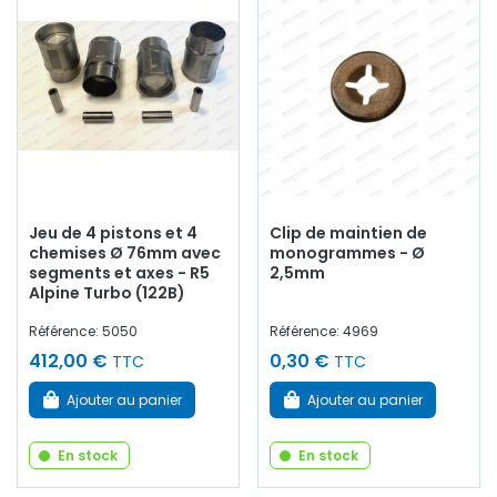
Jeu de 4 pistons et 4
Clip de maintien de
chemises Ø 76mm avec
monogrammes - Ø
segments et axes - R5
2,5mm
Alpine Turbo (122B)
Référence: 5050
Référence: 4969
412,00 €
0,30 €
TTC
TTC
Ajouter au panier
Ajouter au panier
En stock
En stock