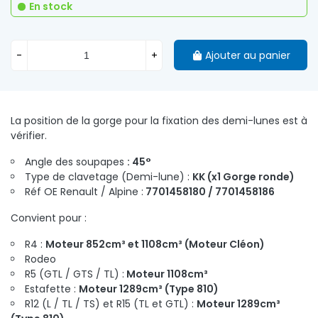
En stock
-
+
Ajouter au panier
La position de la gorge pour la fixation des demi-lunes est à
vérifier.
Angle des soupapes
: 45°
Type de clavetage (Demi-lune) :
KK (x1 Gorge ronde)
Réf OE Renault / Alpine :
7701458180 / 7701458186
Convient pour :
R4 :
Moteur 852cm³ et 1108cm³ (Moteur Cléon)
Rodeo
R5 (GTL / GTS / TL) :
Moteur 1108cm³
Estafette :
Moteur 1289cm³ (Type 810)
R12 (L / TL / TS) et R15 (TL et GTL) :
Moteur 1289cm³