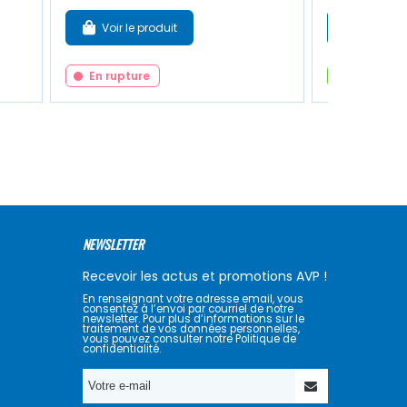
Voir le produit
Ajouter
En rupture
En stock
NEWSLETTER
Recevoir les actus et promotions AVP !
En renseignant votre adresse email, vous
consentez à l’envoi par courriel de notre
newsletter. Pour plus d’informations sur le
traitement de vos données personnelles,
vous pouvez consulter notre Politique de
confidentialité.