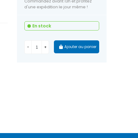
Commandez avant 13h et profitez
d'une expédition le jour même !
En stock
Ajouter au panier
-
+