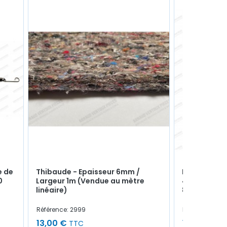
e de
Thibaude - Epaisseur 6mm /
Durite Supé
0
Largeur 1m (Vendue au mètre
42x34mm - R
linéaire)
8576590 / 
Référence: 2999
Référence: 42
13,00 €
17,00 €
TTC
TT