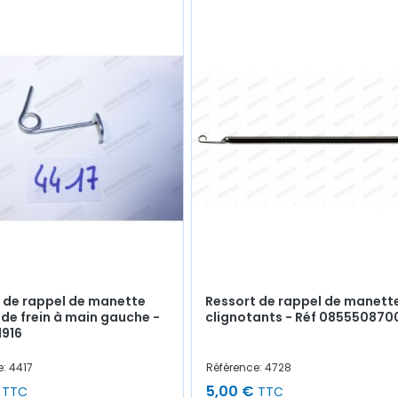
 de rappel de manette
Ressort de rappel de manett
r de frein à main gauche -
clignotants - Réf 085550870
1916
: 4417
Référence: 4728
5,00 €
TTC
TTC