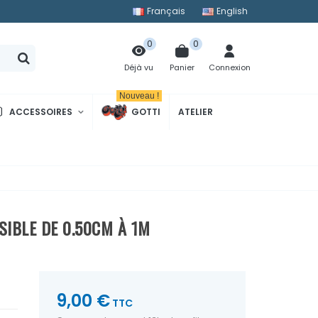
Français
English
0
0
Panier
Connexion
Déjà vu
Nouveau !
ACCESSOIRES
GOTTI
ATELIER
SIBLE DE 0.50CM À 1M
9,00 €
TTC