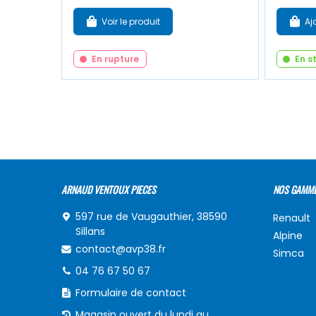
Voir le produit
Aj
En rupture
En s
ARNAUD VENTOUX PIECES
NOS GAMM
597 rue de Vaugauthier, 38590
Renault
Sillans
Alpine
contact@avp38.fr
Simca
04 76 67 50 67
Formulaire de contact
Magasin ouvert du lundi au