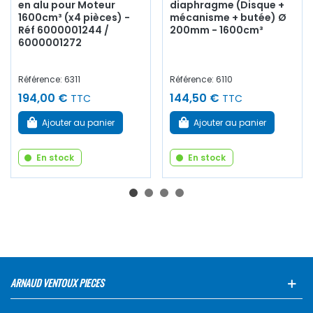
en alu pour Moteur
diaphragme (Disque +
1600cm³ (x4 pièces) -
mécanisme + butée) Ø
Réf 6000001244 /
200mm - 1600cm³
6000001272
Référence: 6311
Référence: 6110
194,00 €
144,50 €
TTC
TTC
Ajouter au panier
Ajouter au panier
En stock
En stock
ARNAUD VENTOUX PIECES