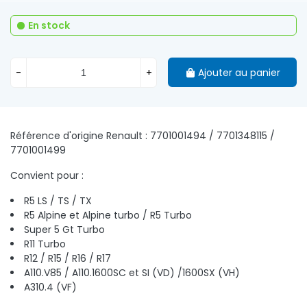
En stock
-
+
Ajouter au panier
Référence d'origine Renault : 7701001494 / 7701348115 /
7701001499
Convient pour :
R5 LS / TS / TX
R5 Alpine et Alpine turbo / R5 Turbo
Super 5 Gt Turbo
R11 Turbo
R12 / R15 / R16 / R17
A110.V85 / A110.1600SC et SI (VD) /1600SX (VH)
A310.4 (VF)