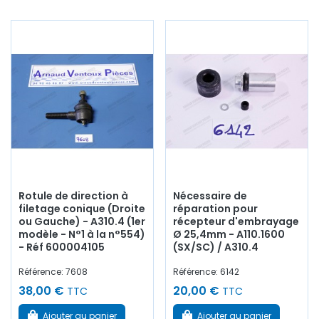
Rotule de direction à
Nécessaire de
filetage conique (Droite
réparation pour
ou Gauche) - A310.4 (1er
récepteur d'embrayage
modèle - N°1 à la n°554)
Ø 25,4mm - A110.1600
- Réf 600004105
(SX/SC) / A310.4
Référence: 7608
Référence: 6142
38,00 €
20,00 €
TTC
TTC
Ajouter au panier
Ajouter au panier