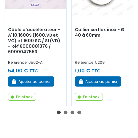
Câble d'accélérateur -
Collier serflex inox - Ø
A110.1600S (1600.VB et
40 à 60mm
VC) et 1600 SC / SI (VD)
- Réf 6000001376 /
6000047553
Référence: 6502-A
Référence: 5209
54,00 €
1,00 €
TTC
TTC
Ajouter au panier
Ajouter au panier
En stock
En stock