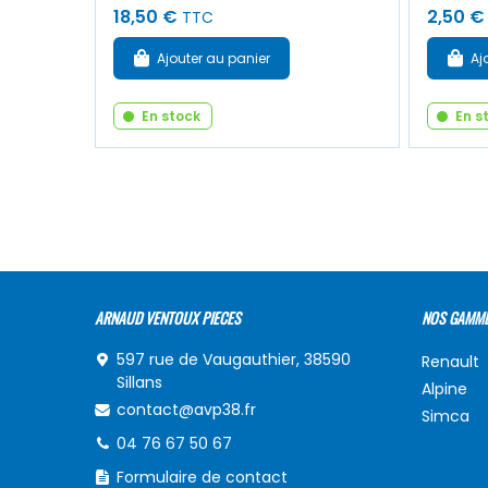
18,50 €
2,50 €
TTC
Ajouter au panier
Aj
En stock
En s
ARNAUD VENTOUX PIECES
NOS GAMM
597 rue de Vaugauthier, 38590
Renault
Sillans
Alpine
contact@avp38.fr
Simca
04 76 67 50 67
Formulaire de contact