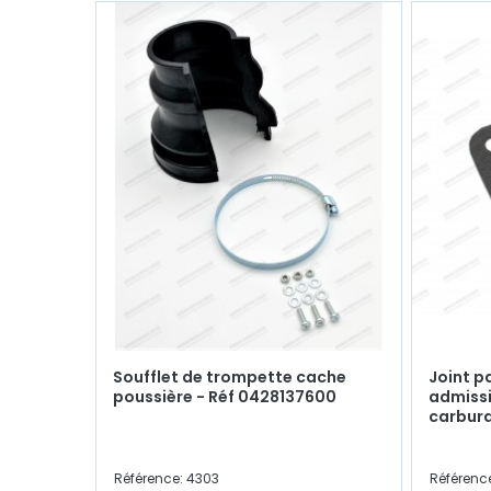
Soufflet de trompette cache
Joint p
poussière - Réf 0428137600
admissi
carbura
Référence: 4303
Référenc