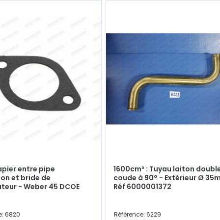
apier entre pipe
1600cm³ : Tuyau laiton doubl
on et bride de
coude à 90° - Extérieur Ø 35
teur - Weber 45 DCOE
Réf 6000001372
e: 6820
Référence: 6229