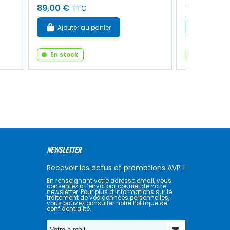
89,00 €
12,50 €
TTC
TT
Ajouter au panier
Ajouter
En stock
En stock
NEWSLETTER
Recevoir les actus et promotions AVP !
En renseignant votre adresse email, vous
consentez à l’envoi par courriel de notre
newsletter. Pour plus d’informations sur le
traitement de vos données personnelles,
vous pouvez consulter notre Politique de
confidentialité.