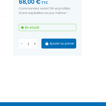
68,00 €
TTC
Commandez avant 13h et profitez
d'une expédition le jour même !
En stock
Ajouter au panier
-
+