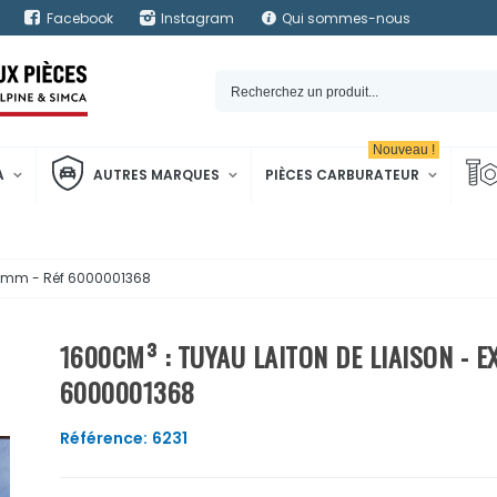
Facebook
Instagram
Qui sommes-nous
Nouveau !
A
AUTRES MARQUES
PIÈCES CARBURATEUR
 35mm - Réf 6000001368
1600CM³ : TUYAU LAITON DE LIAISON - 
6000001368
Référence:
6231