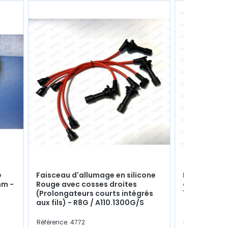
e
Faisceau d'allumage en silicone
Roulement 
mm -
Rouge avec cosses droites
crémaillère
(Prolongateurs courts intégrés
15x35x10mm 
aux fils) - R8G / A110.1300G/S
Référence: 4772
Référence: 46