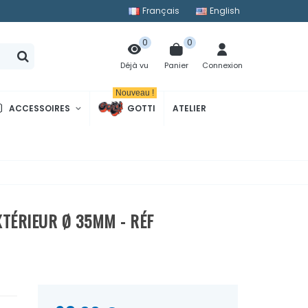
Français
English
0
0
Panier
Connexion
Déjà vu
Nouveau !
ACCESSOIRES
GOTTI
ATELIER
EXTÉRIEUR Ø 35MM - RÉF