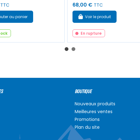
68,00 €
TTC
TTC
outer au panier
Voir le produit
tock
En rupture
ES
BOUTIQUE
Nouveaux produits
Meilleures ventes
Promotions
Plan du site